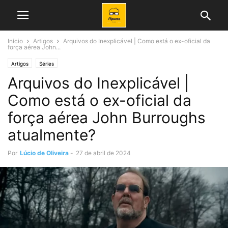
Início
Artigos
Arquivos do Inexplicável | Como está o ex-oficial da
força aérea John...
Artigos
Séries
Arquivos do Inexplicável |
Como está o ex-oficial da
força aérea John Burroughs
atualmente?
Por
Lúcio de Oliveira
-
27 de abril de 2024