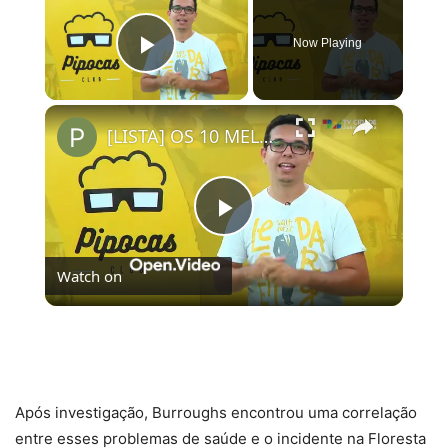
Now Playing
Play Video
×
[LISTA] OS 10 MELHORES FILMES ORIGINAIS NETFLIX | #PipocasIndica
Play
Watch on
Video
[LISTA] OS 10 MELHORES FILMES ORIGINAIS
NETFLIX | #PipocasIndica
Após investigação, Burroughs encontrou uma correlação
entre esses problemas de saúde e o incidente na Floresta