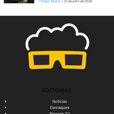
Thiago Muniz
-
21 de julho de 2026
EDITORIAS
Noticias
Destaques
Pipocas TV