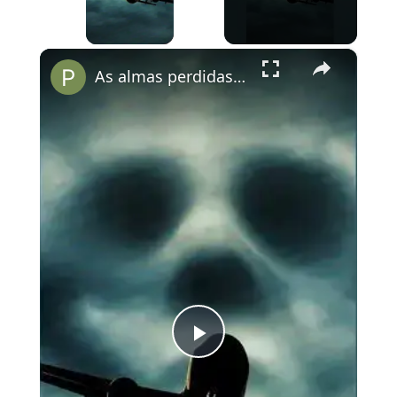
×
As almas perdidas do Voo 401
Play