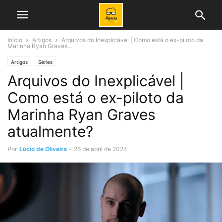
Início
Artigos
Arquivos do Inexplicável | Como está o ex-piloto da
Marinha Ryan Graves...
Artigos
Séries
Arquivos do Inexplicável |
Como está o ex-piloto da
Marinha Ryan Graves
atualmente?
Por
Lúcio de Oliveira
-
26 de abril de 2024