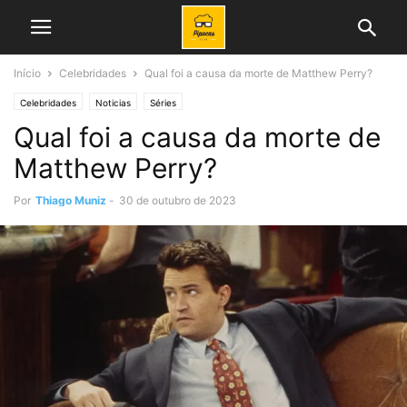
Início
Celebridades
Qual foi a causa da morte de Matthew Perry?
Celebridades
Noticias
Séries
Qual foi a causa da morte de
Matthew Perry?
Por
Thiago Muniz
-
30 de outubro de 2023