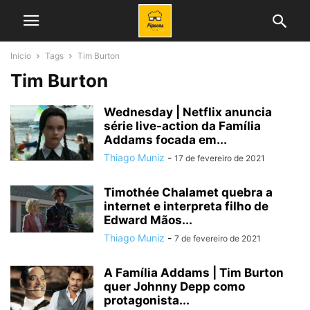
Início
Tags
Tim Burton
Tim Burton
Wednesday | Netflix anuncia
série live-action da Família
Addams focada em...
Thiago Muniz
-
17 de fevereiro de 2021
Timothée Chalamet quebra a
internet e interpreta filho de
Edward Mãos...
Thiago Muniz
-
7 de fevereiro de 2021
A Família Addams | Tim Burton
quer Johnny Depp como
protagonista...