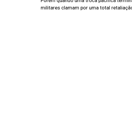
Porém quando uma troca pacífica termina
militares clamam por uma total retaliação