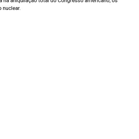
 na aniquilação total do Congresso americano, os
 nuclear.