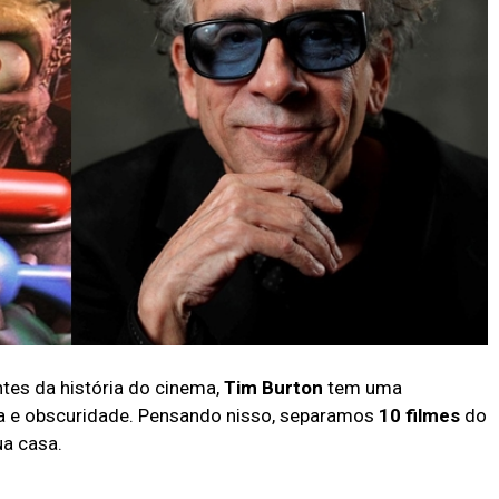
tes da história do cinema,
Tim Burton
tem uma
sia e obscuridade. Pensando nisso, separamos
10 filmes
do
ua casa.