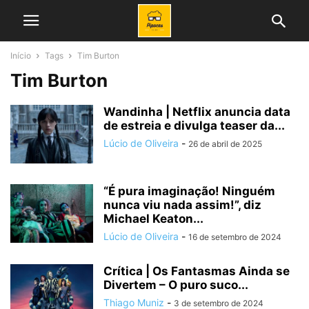
Início
Tags
Tim Burton
Tim Burton
Wandinha | Netflix anuncia data
de estreia e divulga teaser da...
Lúcio de Oliveira
-
26 de abril de 2025
“É pura imaginação! Ninguém
nunca viu nada assim!”, diz
Michael Keaton...
Lúcio de Oliveira
-
16 de setembro de 2024
Crítica | Os Fantasmas Ainda se
Divertem – O puro suco...
Thiago Muniz
-
3 de setembro de 2024