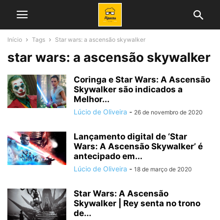
Início
Tags
Star wars: a ascensão skywalker
star wars: a ascensão skywalker
Coringa e Star Wars: A Ascensão
Skywalker são indicados a
Melhor...
Lúcio de Oliveira
-
26 de novembro de 2020
Lançamento digital de ‘Star
Wars: A Ascensão Skywalker’ é
antecipado em...
Lúcio de Oliveira
-
18 de março de 2020
Star Wars: A Ascensão
Skywalker | Rey senta no trono
de...