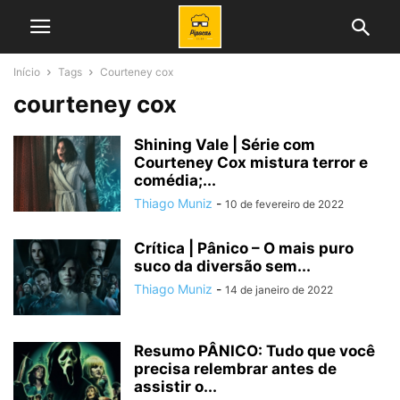
Início
Tags
Courteney cox
courteney cox
Shining Vale | Série com
Courteney Cox mistura terror e
comédia;...
Thiago Muniz
-
10 de fevereiro de 2022
Crítica | Pânico – O mais puro
suco da diversão sem...
Thiago Muniz
-
14 de janeiro de 2022
Resumo PÂNICO: Tudo que você
precisa relembrar antes de
assistir o...