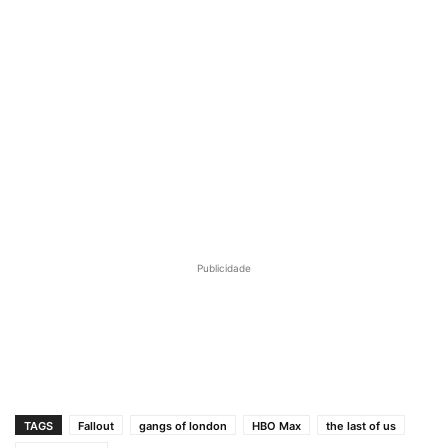
Publicidade
TAGS
Fallout
gangs of london
HBO Max
the last of us