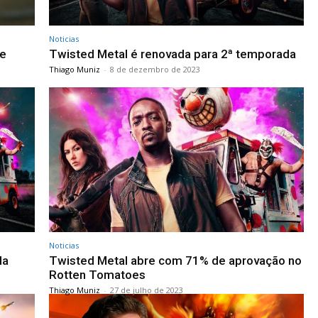
Noticias
de
Twisted Metal é renovada para 2ª temporada
Thiago Muniz
-
8 de dezembro de 2023
Noticias
la
Twisted Metal abre com 71% de aprovação no
Rotten Tomatoes
Thiago Muniz
-
27 de julho de 2023