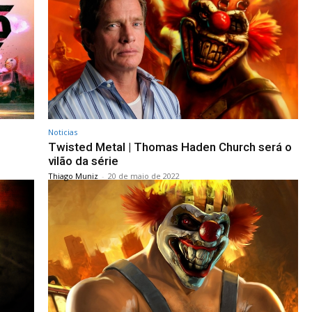
Noticias
Twisted Metal | Thomas Haden Church será o
vilão da série
Thiago Muniz
-
20 de maio de 2022