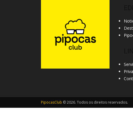
ED
Noti
Des
Pipo
LI
Serv
Priv
Cont
PipocasClub
© 2026. Todos os direitos reservados.