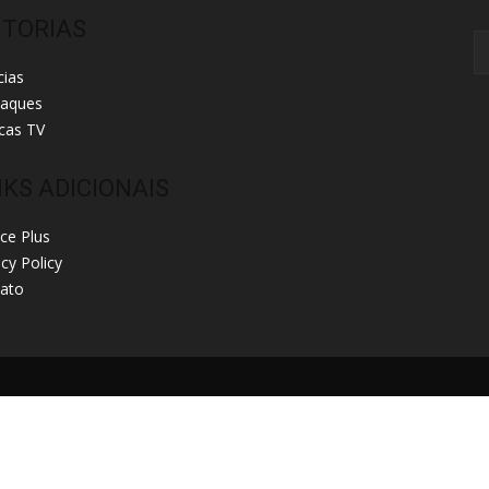
ITORIAS
cias
taques
cas TV
NKS ADICIONAIS
ice Plus
acy Policy
ato