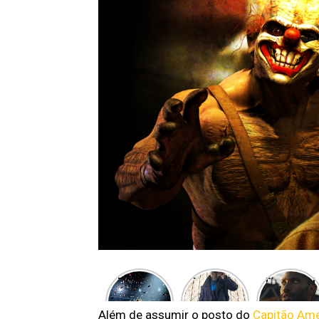
The Boys
7 filmes e
Resistênci
está de
séries que
a – A
volta! Aqui
chegarão
próxima
Além de assumir o posto do
Capitão Am