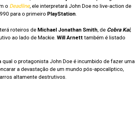
Som da
chegou
om o
Deadline
, ele interpretará John Doe no live-action de
Liberdade
hoje no
streaming
990 para o primeiro
PlayStation
.
e está
dando o
que falar
erá roteiros de
Michael Jonathan Smith
, de
Cobra Kai
,
tivo ao lado de Mackie.
Will Arnett
também é listado
 qual o protagonista John Doe é incumbido de fazer uma
a encarar a devastação de um mundo pós-apocalíptico,
rros altamente destrutivos.