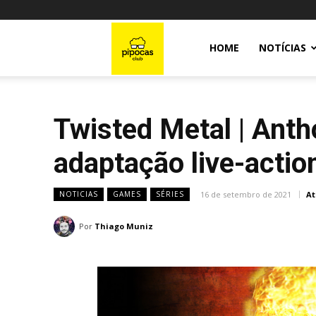
Pipocas
HOME
NOTÍCIAS
Club
Twisted Metal | Anth
adaptação live-acti
16 de setembro de 2021
At
NOTICIAS
GAMES
SÉRIES
Por
Thiago Muniz