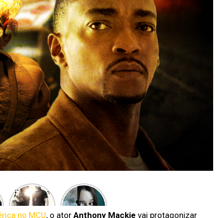
Entenda as
Novo
polêmicas
terror
por trás de
alienígena
érica no MCU
, o ator
Anthony Mackie
vai protagonizar