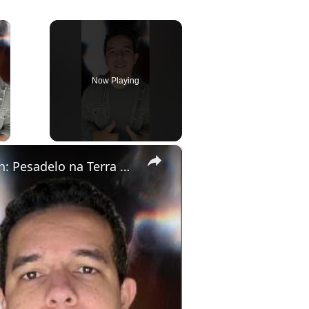
×
Now Playing
ay Video
×
Peter Pan: Pesadelo na Terra do Nunca está disponível no Prime Video.