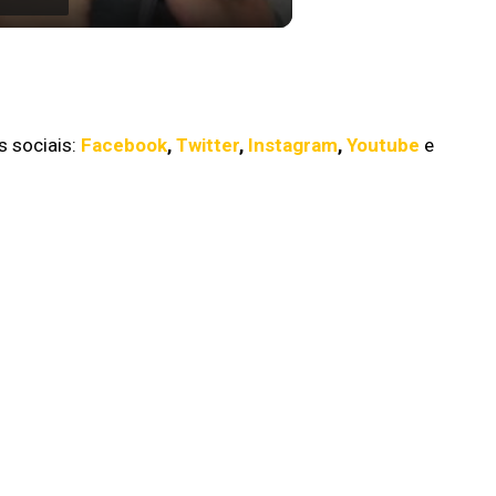
elo na Terra do Nunca está
ime Video.
 sociais:
Facebook
,
Twitter
,
Instagram
,
Youtube
e