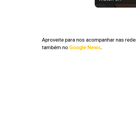
Peter Pan: Pesad
disponível no Pr
Aproveite para nos acompanhar nas redes
também no
Google News
.