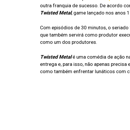
estão as
na Netflix
evolução
outra franquia de sucesso. De acordo c
nossas
em
do gênero
impressõe
Outubro
em filme
Twisted Metal
, game lançado nos anos 1
s
ambicioso
Com episódios de 30 minutos, o seriado t
que também servirá como produtor execu
como um dos produtores.
Twisted Metal
é uma comédia de ação na
entrega e, para isso, não apenas precis
como também enfrentar lunáticos com ca