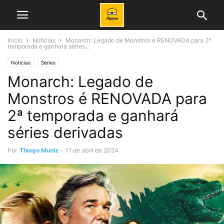
Início
Noticias
Monarch: Legado de Monstros é RENOVADA para 2ª
temporada e ganhará séries...
Noticias
Séries
Monarch: Legado de
Monstros é RENOVADA para
2ª temporada e ganhará
séries derivadas
Por
Thiago Muniz
-
11 de abril de 2024