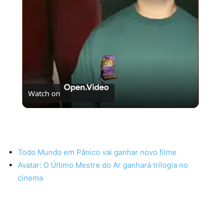
Watch on
Dica de série pra os fãs de Wicked!
Todo Mundo em Pânico vai ganhar novo filme
Avatar: O Último Mestre do Ar ganhará trilogia no
cinema