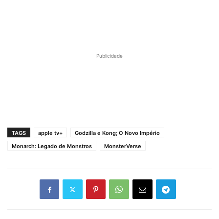
Publicidade
TAGS
apple tv+
Godzilla e Kong; O Novo Império
Monarch: Legado de Monstros
MonsterVerse