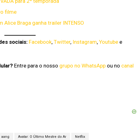
OVADA para 2ª temporada
o filme
m Alice Braga ganha trailer INTENSO
es sociais:
Facebook
,
Twitter
,
Instagram
,
Youtube
e
lular?
Entre para o nosso
grupo no WhatsApp
ou no
canal
e aang
Avatar: O Último Mestre do Ar
Netflix