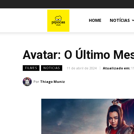
Pipocas
HOME
NOTÍCIAS
Club
Avatar: O Último Mes
11 de abril de 2024
Atualizado em:
1
FILMES
NOTICIAS
Por
Thiago Muniz