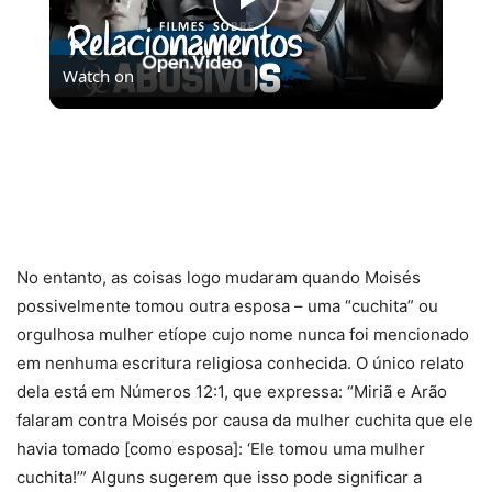
Play
Watch on
Video
RELACIONAMENTOS ABUSIVOS: 6 FILMES pra
entender esse mal | Pipocas Indica
No entanto, as coisas logo mudaram quando Moisés
possivelmente tomou outra esposa – uma “cuchita” ou
orgulhosa mulher etíope cujo nome nunca foi mencionado
em nenhuma escritura religiosa conhecida. O único relato
dela está em Números 12:1, que expressa: “Miriã e Arão
falaram contra Moisés por causa da mulher cuchita que ele
havia tomado [como esposa]: ‘Ele tomou uma mulher
cuchita!’” Alguns sugerem que isso pode significar a