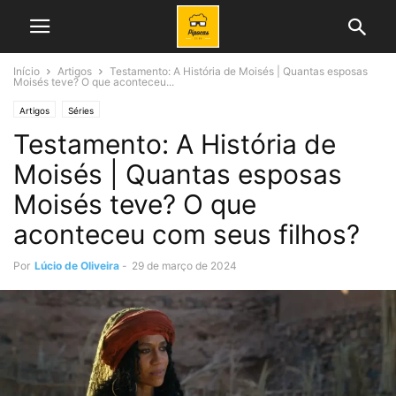
Início
Artigos
Testamento: A História de Moisés | Quantas esposas
Moisés teve? O que aconteceu...
Artigos
Séries
Testamento: A História de
Moisés | Quantas esposas
Moisés teve? O que
aconteceu com seus filhos?
Por
Lúcio de Oliveira
-
29 de março de 2024