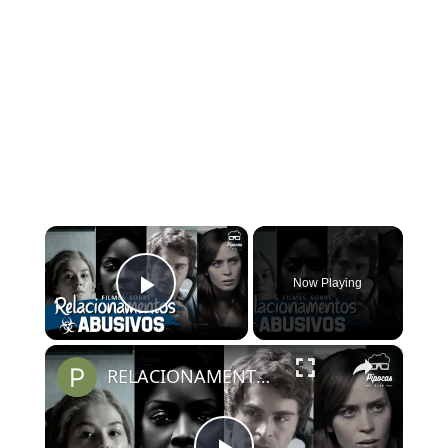
×
Now Playing
Play Video
×
RELACIONAMENTOS ABUSIVOS: 6 FILMES pra entender esse mal | Pipocas Indica