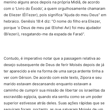
menino alguns anos depois na própria Midiã, de acordo
com o ‘Livro do Êxodo’, a quem orgulhosamente chamaram
de Eliezer (Élīʿezer), pois significa “Ajuda do meu Deus” em
hebraico. Genêsis 18:4 diz: “O nome do filho era Eliezer,
porque ‘o Deus de meu pai (Elohei Avi) foi meu ajudador
(Bi’ezeri), resgatando-me da espada de Faraó”.
Contudo, é imperativo notar que a passagem relativa ao
desejo subsequente de Deus de ferir Moisés depois de já
ter aparecido a ele na forma de uma sarça ardente tinha a
ver com Gérson. De acordo com este texto, Zípora e seu
marido estavam descansando enquanto estavam a
caminho de cumprir sua missão de libertar os israelitas da
escravidão egípcia, quando ela sentiu como se um poder
superior estivesse atrás deles. Suas ações rápidas que se
seguiram foram, portanto, as que salvaram Moisés de um