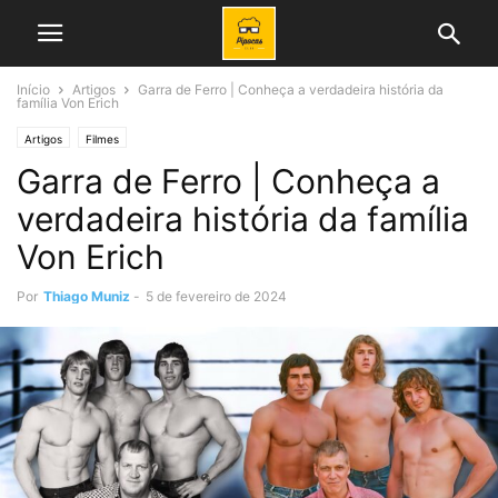
Início
Artigos
Garra de Ferro | Conheça a verdadeira história da
família Von Erich
Artigos
Filmes
Garra de Ferro | Conheça a
verdadeira história da família
Von Erich
Por
Thiago Muniz
-
5 de fevereiro de 2024