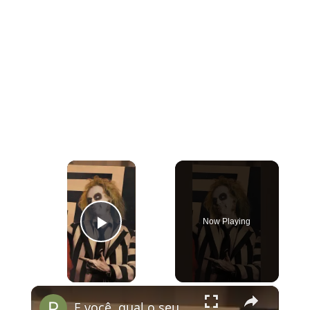
×
Now Playing
Play Video
×
E você, qual o seu filme favorito de Tim Burton?