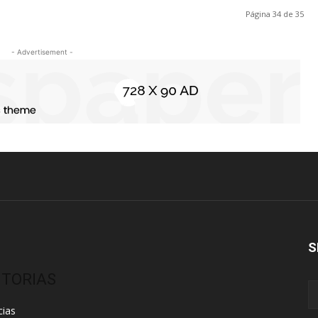
Página 34 de 35
- Advertisement -
S
ITORIAS
cias