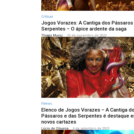
Críticas
Jogos Vorazes: A Cantiga dos Pássaros
Serpentes – O ápice ardente da saga
Thiago Muniz
-
10 de novembro de 2023
Filmes
Elenco de Jogos Vorazes – A Cantiga d
Pássaros e das Serpentes é destaque 
novos cartazes
Lúcio de Oliveira
-
6 de setembro de 2023