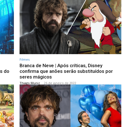
Filmes
Branca de Neve | Após críticas, Disney
as do
confirma que anões serão substituídos por
seres mágicos
Thiago Muniz
-
26 de janeiro de 2022