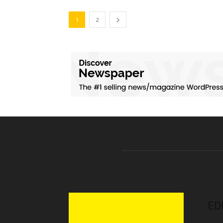
1
2
ED