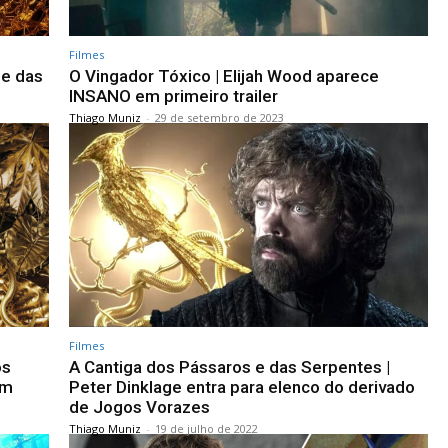
Filmes
 e das
O Vingador Tóxico | Elijah Wood aparece
INSANO em primeiro trailer
Thiago Muniz
-
29 de setembro de 2023
Filmes
os
A Cantiga dos Pássaros e das Serpentes |
em
Peter Dinklage entra para elenco do derivado
de Jogos Vorazes
Thiago Muniz
-
19 de julho de 2022