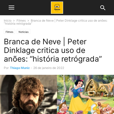
Início
Filmes
Branca de Neve | Peter Dinklage critica uso de anões:
“história retrógrada”
Filmes
Noticias
Branca de Neve | Peter
Dinklage critica uso de
anões: “história retrógrada”
Por
Thiago Muniz
-
26 de janeiro de 2022