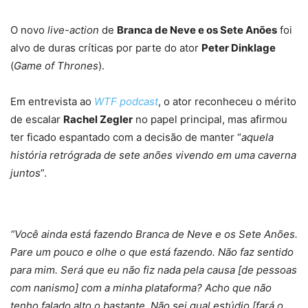
O novo
live-action
de
Branca de Neve e os Sete Anões
foi
alvo de duras críticas por parte do ator
Peter Dinklage
(
Game of Thrones
).
Em entrevista ao
WTF podcast
, o ator reconheceu o mérito
de escalar
Rachel Zegler
no papel principal, mas afirmou
ter ficado espantado com a decisão de manter “
aquela
história retrógrada de sete anões vivendo em uma caverna
juntos
”.
“Você ainda está fazendo Branca de Neve e os Sete Anões.
Pare um pouco e olhe o que está fazendo. Não faz sentido
para mim. Será que eu não fiz nada pela causa [de pessoas
com nanismo] com a minha plataforma? Acho que não
tenho falado alto o bastante. Não sei qual estúdio [fará o