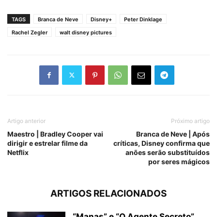
TAGS
Branca de Neve
Disney+
Peter Dinklage
Rachel Zegler
walt disney pictures
Artigo anterior
Próximo artigo
Maestro | Bradley Cooper vai
Branca de Neve | Após
dirigir e estrelar filme da
críticas, Disney confirma que
Netflix
anões serão substituídos
por seres mágicos
ARTIGOS RELACIONADOS
“Manas” e “O Agente Secreto”