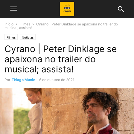
Início
Filmes
Cyrano | Peter Dinklage se apaixona no trailer do
musical; assista!
Filmes
Noticias
Cyrano | Peter Dinklage se
apaixona no trailer do
musical; assista!
Por
Thiago Muniz
-
6 de outubro de 2021