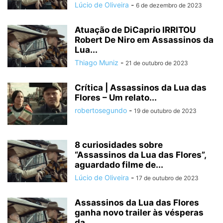
Lúcio de Oliveira
-
6 de dezembro de 2023
Atuação de DiCaprio IRRITOU
Robert De Niro em Assassinos da
Lua...
Thiago Muniz
-
21 de outubro de 2023
Crítica | Assassinos da Lua das
Flores – Um relato...
robertosegundo
-
19 de outubro de 2023
8 curiosidades sobre
“Assassinos da Lua das Flores”,
aguardado filme de...
Lúcio de Oliveira
-
17 de outubro de 2023
Assassinos da Lua das Flores
ganha novo trailer às vésperas
da...