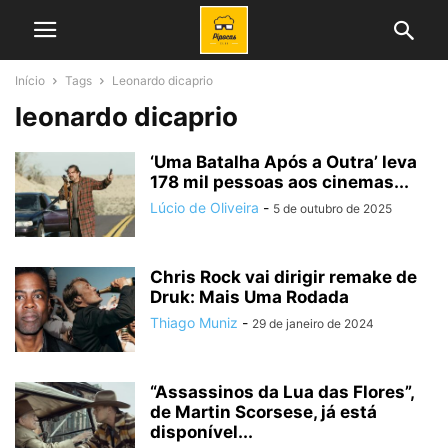
Início
Tags
Leonardo dicaprio
leonardo dicaprio
‘Uma Batalha Após a Outra’ leva
178 mil pessoas aos cinemas...
Lúcio de Oliveira
-
5 de outubro de 2025
Chris Rock vai dirigir remake de
Druk: Mais Uma Rodada
Thiago Muniz
-
29 de janeiro de 2024
“Assassinos da Lua das Flores”,
de Martin Scorsese, já está
disponível...