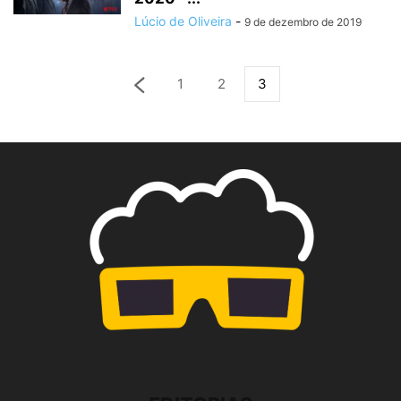
Lúcio de Oliveira
-
9 de dezembro de 2019
1
2
3