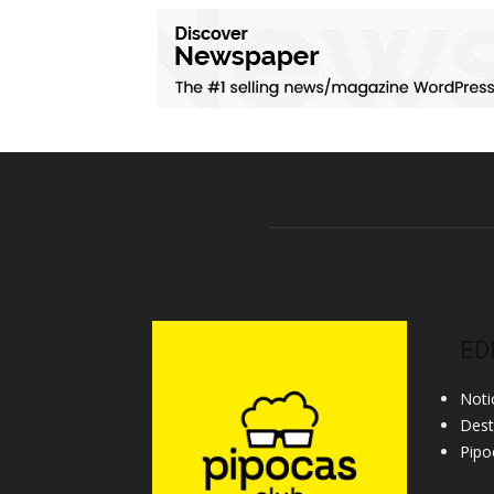
ED
Noti
Des
Pipo