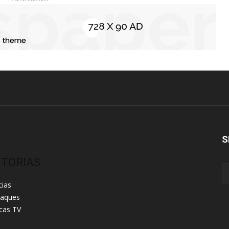
S
ITORIAS
cias
taques
cas TV