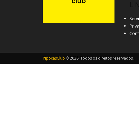
LI
Serv
Priv
Cont
PipocasClub
© 2026. Todos os direitos reservados.