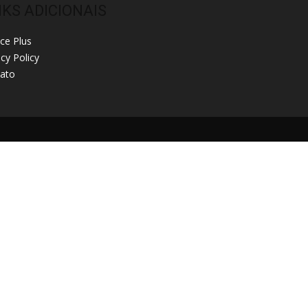
NKS ADICIONAIS
ice Plus
acy Policy
ato