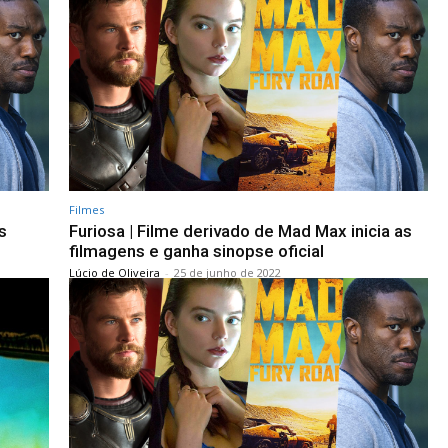
Filmes
s
Furiosa | Filme derivado de Mad Max inicia as
filmagens e ganha sinopse oficial
Lúcio de Oliveira
-
25 de junho de 2022