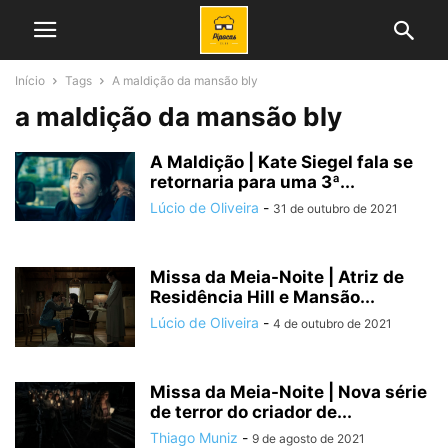
Início
Tags
A maldição da mansão bly
a maldição da mansão bly
A Maldição | Kate Siegel fala se
retornaria para uma 3ª...
Lúcio de Oliveira
-
31 de outubro de 2021
Missa da Meia-Noite | Atriz de
Residência Hill e Mansão...
Lúcio de Oliveira
-
4 de outubro de 2021
Missa da Meia-Noite | Nova série
de terror do criador de...
Thiago Muniz
-
9 de agosto de 2021