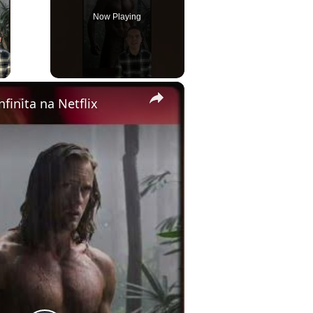
Now Playing
ay Video
×
nfinita na Netflix