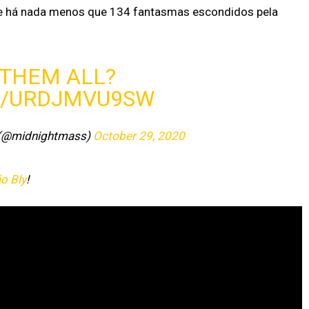
ue há nada menos que 134 fantasmas escondidos pela
 THEM ALL?
M/URDJMVU9SW
 (@midnightmass)
October 29, 2020
o Bly
!