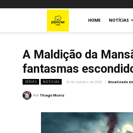
Pipocas
HOME
NOTÍCIAS
Club
A Maldição da Mansão
fantasmas escondid
30 de outubro de 2020
Atualizado e
SÉRIES
NOTICIAS
Por
Thiago Muniz