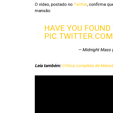
O vídeo, postado no
Twitter
, confirma q
mansão:
HAVE YOU FOUND
PIC.TWITTER.CO
— Midnight Mass
Leia também:
Crítica completa de Mansã