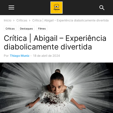
Início
Críticas
Crítica | Abigail – Experiência diabolicamente divertida
Críticas
Destaques
Filmes
Crítica | Abigail – Experiência
diabolicamente divertida
Por
Thiago Muniz
-
18 de abril de 2024