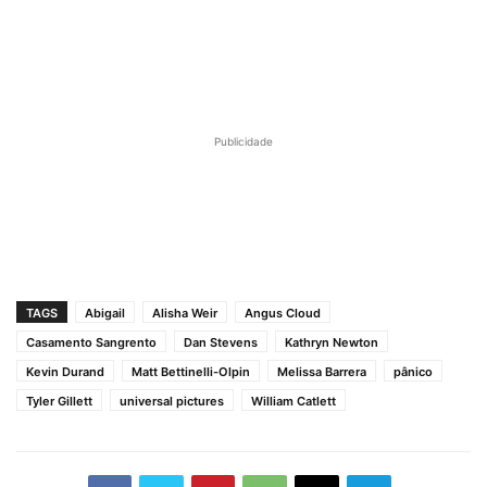
Publicidade
TAGS
Abigail
Alisha Weir
Angus Cloud
Casamento Sangrento
Dan Stevens
Kathryn Newton
Kevin Durand
Matt Bettinelli-Olpin
Melissa Barrera
pânico
Tyler Gillett
universal pictures
William Catlett