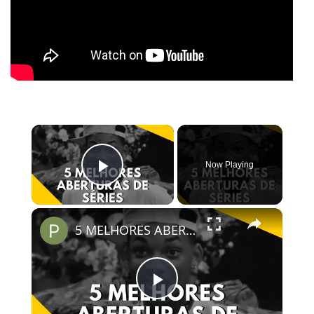
×
Now Playing
Play Video
×
5 MELHORES ABERTURAS DE SÉRIES | Pipocas Tv #13
Play