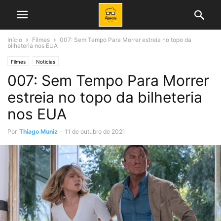
Início
Filmes
007: Sem Tempo Para Morrer estreia no topo da
bilheteria nos EUA
Filmes
Noticias
007: Sem Tempo Para Morrer
estreia no topo da bilheteria
nos EUA
Por
Thiago Muniz
-
11 de outubro de 2021