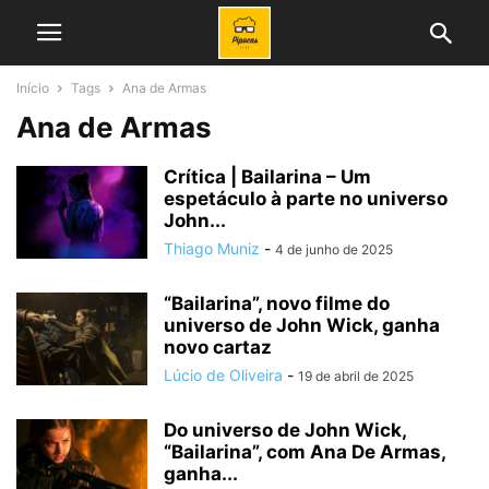
Início
Tags
Ana de Armas
Ana de Armas
Crítica | Bailarina – Um
espetáculo à parte no universo
John...
Thiago Muniz
-
4 de junho de 2025
“Bailarina”, novo filme do
universo de John Wick, ganha
novo cartaz
Lúcio de Oliveira
-
19 de abril de 2025
Do universo de John Wick,
“Bailarina”, com Ana De Armas,
ganha...