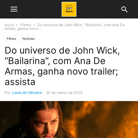
Início
Filmes
Do universo de John Wick, “Bailarina”, com Ana De
Armas, ganha novo...
Filmes
Noticias
Do universo de John Wick,
“Bailarina”, com Ana De
Armas, ganha novo trailer;
assista
Por
Lúcio de Oliveira
-
20 de março de 2025