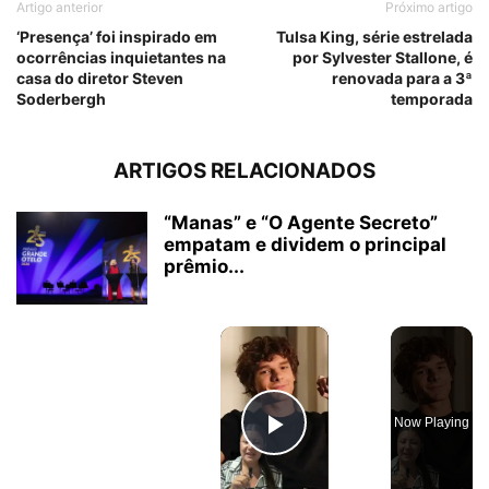
Artigo anterior
Próximo artigo
‘Presença’ foi inspirado em
Tulsa King, série estrelada
ocorrências inquietantes na
por Sylvester Stallone, é
casa do diretor Steven
renovada para a 3ª
Soderbergh
temporada
ARTIGOS RELACIONADOS
“Manas” e “O Agente Secreto”
empatam e dividem o principal
prêmio...
×
Now Playing
Play Video