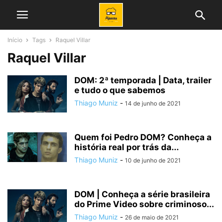
Início
Tags
Raquel Villar
Raquel Villar
DOM: 2ª temporada | Data, trailer
e tudo o que sabemos
Thiago Muniz
-
14 de junho de 2021
Quem foi Pedro DOM? Conheça a
história real por trás da...
Thiago Muniz
-
10 de junho de 2021
DOM | Conheça a série brasileira
do Prime Video sobre criminoso...
Thiago Muniz
-
26 de maio de 2021