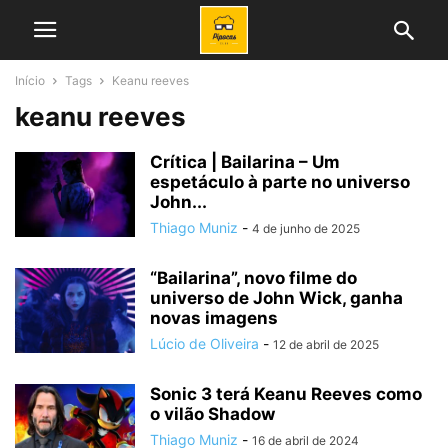
Início
Tags
Keanu reeves
keanu reeves
Crítica | Bailarina – Um
espetáculo à parte no universo
John...
Thiago Muniz
-
4 de junho de 2025
“Bailarina”, novo filme do
universo de John Wick, ganha
novas imagens
Lúcio de Oliveira
-
12 de abril de 2025
Sonic 3 terá Keanu Reeves como
o vilão Shadow
Thiago Muniz
-
16 de abril de 2024