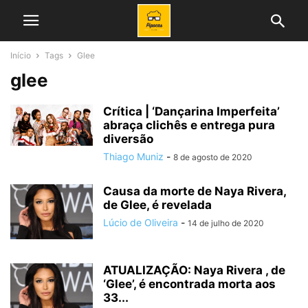
Início
Tags
Glee
glee
Crítica | ‘Dançarina Imperfeita’
abraça clichês e entrega pura
diversão
Thiago Muniz
-
8 de agosto de 2020
Causa da morte de Naya Rivera,
de Glee, é revelada
Lúcio de Oliveira
-
14 de julho de 2020
ATUALIZAÇÃO: Naya Rivera , de
‘Glee’, é encontrada morta aos
33...