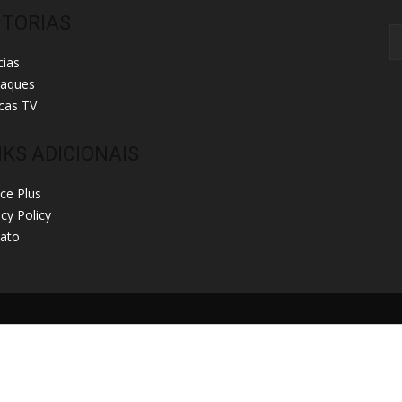
ITORIAS
cias
taques
cas TV
NKS ADICIONAIS
ice Plus
acy Policy
ato