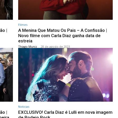
Filmes
ão |
A Menina Que Matou Os Pais – A Confissão |
Novo filme com Carla Diaz ganha data de
estreia
Thiago Muniz
-
28 de agosto de 2023
Noticias
ão |
EXCLUSIVO! Carla Diaz é Lulli em nova imagem
meira
de Rodeio Rock