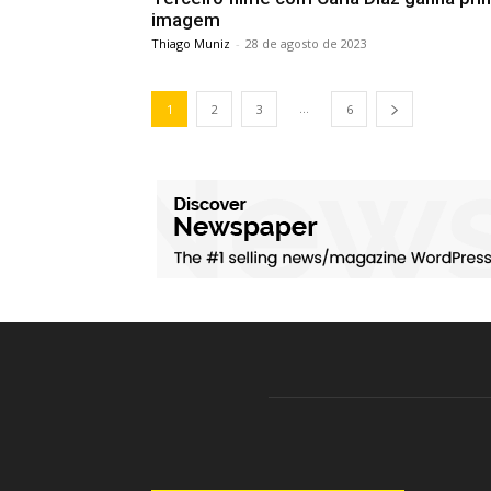
imagem
Thiago Muniz
-
28 de agosto de 2023
...
1
2
3
6