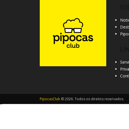
ED
Noti
Des
Pipo
LI
Serv
Priv
Cont
PipocasClub
© 2026. Todos os direitos reservados.