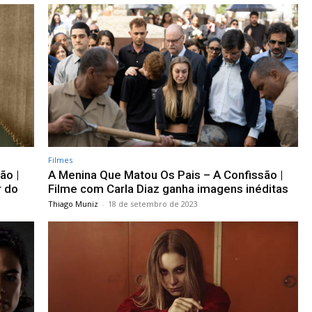
Filmes
ão |
A Menina Que Matou Os Pais – A Confissão |
r do
Filme com Carla Diaz ganha imagens inéditas
Thiago Muniz
-
18 de setembro de 2023