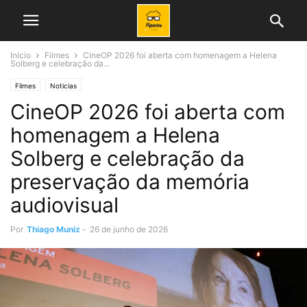
Início
Filmes
CineOP 2026 foi aberta com homenagem a Helena
Solberg e celebração da...
Filmes
Noticias
CineOP 2026 foi aberta com
homenagem a Helena
Solberg e celebração da
preservação da memória
audiovisual
Por
Thiago Muniz
-
26 de junho de 2026