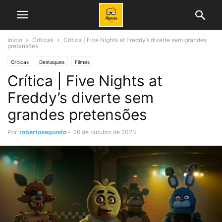
Início
Críticas
Crítica | Five Nights at Freddy’s diverte sem grandes
pretensões
Críticas
Destaques
Filmes
Crítica | Five Nights at
Freddy’s diverte sem
grandes pretensões
Por
robertosegundo
-
26 de outubro de 2023