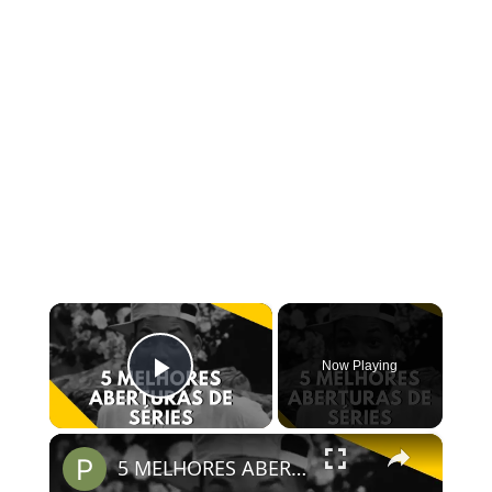
×
Now Playing
Play Video
×
5 MELHORES ABERTURAS DE SÉRIES | Pipocas Tv #13