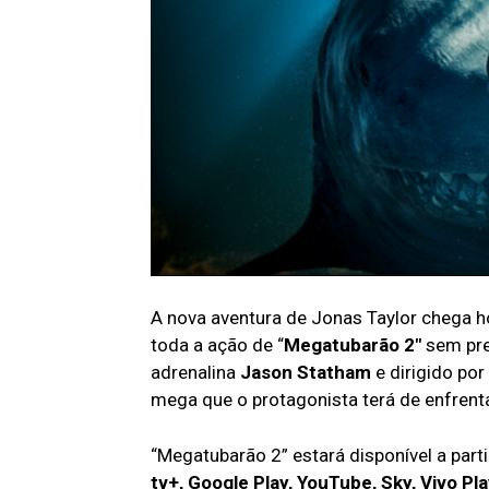
A nova aventura de Jonas Taylor chega ho
toda a ação de “
Megatubarão 2″
sem prec
adrenalina
Jason Statham
e dirigido por
mega que o protagonista terá de enfrenta
“Megatubarão 2” estará disponível a par
tv+, Google Play, YouTube, Sky, Vivo Pl