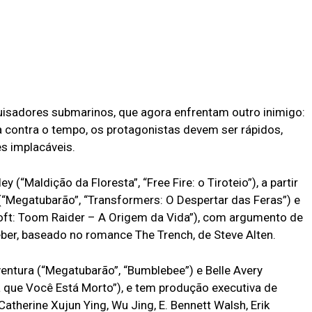
uisadores submarinos, que agora enfrentam outro inimigo:
 contra o tempo, os protagonistas devem ser rápidos,
s implacáveis.
y (“Maldição da Floresta”, “Free Fire: o Tiroteio”), a partir
(“Megatubarão”, “Transformers: O Despertar das Feras”) e
oft: Toom Raider – A Origem da Vida”), com argumento de
ber, baseado no romance The Trench, de Steve Alten.
entura (“Megatubarão”, “Bumblebee”) e Belle Avery
a que Você Está Morto”), e tem produção executiva de
atherine Xujun Ying, Wu Jing, E. Bennett Walsh, Erik