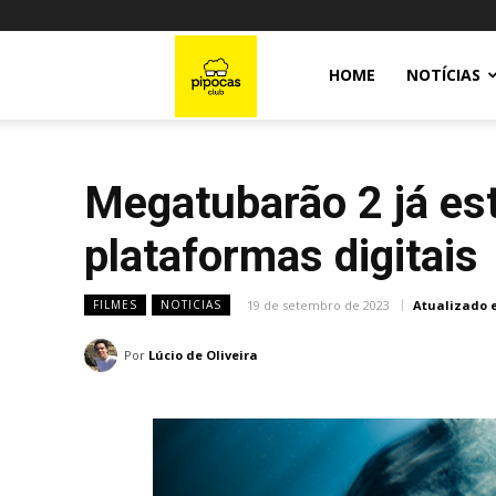
Pipocas
HOME
NOTÍCIAS
Club
Megatubarão 2 já est
plataformas digitais
19 de setembro de 2023
Atualizado 
FILMES
NOTICIAS
Por
Lúcio de Oliveira