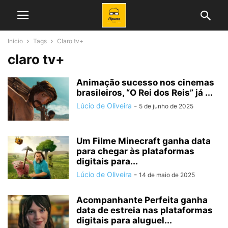
Início
Tags
Claro tv+
claro tv+
Animação sucesso nos cinemas
brasileiros, “O Rei dos Reis” já ...
Lúcio de Oliveira
-
5 de junho de 2025
Um Filme Minecraft ganha data
para chegar às plataformas
digitais para...
Lúcio de Oliveira
-
14 de maio de 2025
Acompanhante Perfeita ganha
data de estreia nas plataformas
digitais para aluguel...