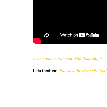
Leia a nossa crítica de 365 Dias: Hoje!
Leia também:
Ela vai sobreviver? Entenda