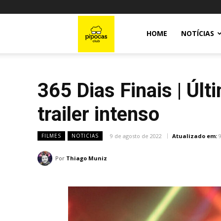
Pipocas
HOME
NOTÍCIAS
Club
365 Dias Finais | Últ
trailer intenso
9 de agosto de 2022
Atualizado em:
FILMES
NOTICIAS
Por
Thiago Muniz