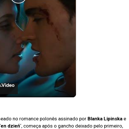
Play
Video
 Culpados no Prime Vídeo
eado no romance polonês assinado por
Blanka Lipinska
e
Ten dzień
‘, começa após o gancho deixado pelo primeiro,