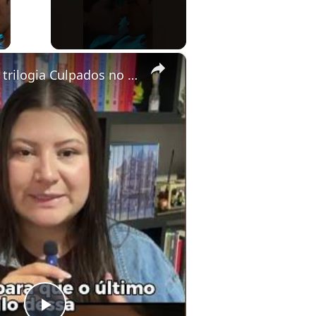
ay Video
×
O fim da trilogia Culpados no Prime Vídeo