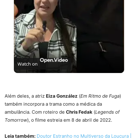
Video
Watch on
Se Não Fosse Você já está em cartaz nos cinemas!
Além deles, a atriz
Eiza González
(
Em Ritmo de Fuga
)
também incorpora a trama como a médica da
ambulância. Com roteiro de
Chris Fedak
(
Legends of
Tomorrow
), o filme estreia em 8 de abril de 2022.
Leia também:
Doutor Estranho no Multiverso da Loucura |