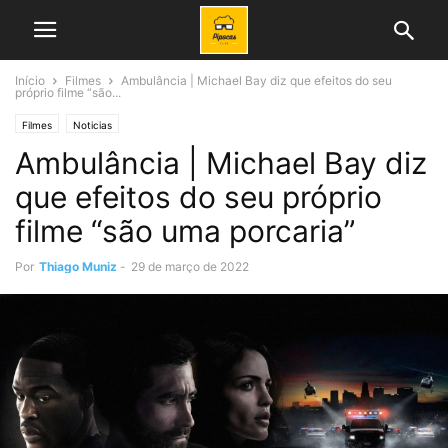
Início
Filmes
Ambulância | Michael Bay diz que efeitos do seu
próprio filme “são...
Filmes
Noticias
Ambulância | Michael Bay diz
que efeitos do seu próprio
filme “são uma porcaria”
Por
Thiago Muniz
-
29 de março de 2022