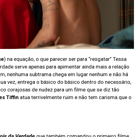
se
) na equação, o que parecer ser para “resgatar” Tessa
verdade serve apenas para apimentar ainda mais a relação
o fim, nenhuma subtrama chega em lugar nenhum e não há
sua vez, entrega o básico do básico dentro do necessário,
co corajosas de nudez para um filme que se diz tão
s Tiffin
atua terrivelmente ruim e não tem carisma que o
pois da Verdade
, que também comandou o primeiro filme,