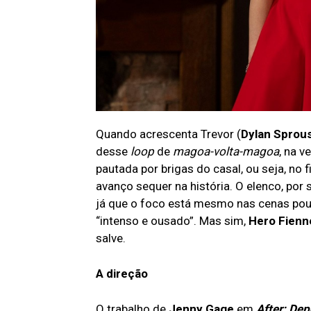
Quando acrescenta Trevor (
Dylan Sprou
desse
loop
de
magoa-volta-magoa
, na 
pautada por brigas do casal, ou seja, n
avanço sequer na história. O elenco, por 
já que o foco está mesmo nas cenas pou
“intenso e ousado”. Mas sim,
Hero Fienne
salve.
A direção
O trabalho de
Jenny Gage
em
After: De