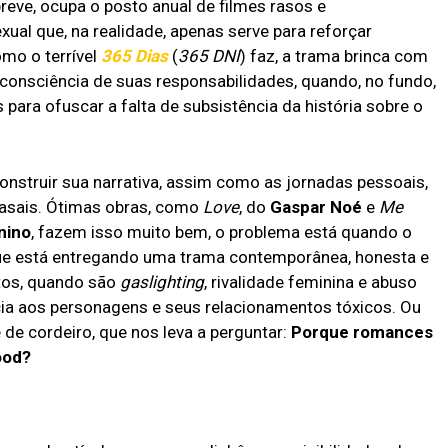
eve, ocupa o posto anual de filmes rasos e
xual que, na realidade, apenas serve para reforçar
mo o terrível
365 Dias
(
365 DNI
) faz, a trama brinca com
 consciência de suas responsabilidades, quando, no fundo,
 para ofuscar a falta de subsistência da história sobre o
nstruir sua narrativa, assim como as jornadas pessoais,
casais. Ótimas obras, como
Love
, do
Gaspar Noé
e
Me
nino
, fazem isso muito bem, o problema está quando o
que está entregando uma trama contemporânea, honesta e
ltos, quando são
gaslighting
, rivalidade feminina e abuso
ia aos personagens e seus relacionamentos tóxicos. Ou
 de cordeiro, que nos leva a perguntar:
Porque romances
wood?