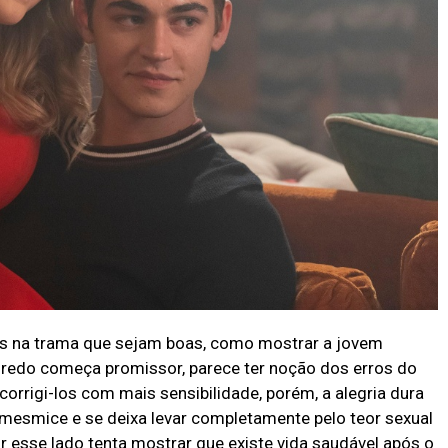
vas na trama que sejam boas, como mostrar a jovem
nredo começa promissor, parece ter noção dos erros do
 corrigi-los com mais sensibilidade, porém, a alegria dura
a mesmice e se deixa levar completamente pelo teor sexual
or esse lado tenta mostrar que existe vida saudável após o