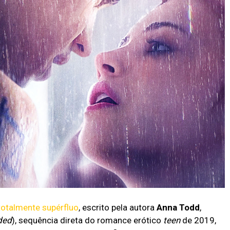
 totalmente supérfluo
, escrito pela autora
Anna Todd
,
ded
), sequência direta do romance erótico
teen
de 2019,