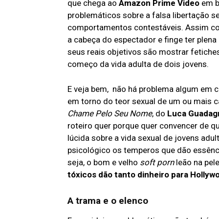
que chega ao
Amazon Prime Video
em br
problemáticos sobre a falsa libertação se
comportamentos contestáveis. Assim co
a cabeça do espectador e finge ter plena
seus reais objetivos são mostrar fetiches
começo da vida adulta de dois jovens.
E veja bem, não há problema algum em co
em torno do teor sexual de um ou mais 
Chame Pelo Seu Nome
, do
Luca Guadag
roteiro quer porque quer convencer de 
lúcida sobre a vida sexual de jovens adu
psicológico os temperos que dão essênc
seja, o bom e velho
soft porn
leão na pele
tóxicos dão tanto dinheiro para Holly
A trama e o elenco