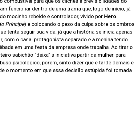
 combustível para que os clichês e previsibilidades do
m funcionar dentro de uma trama que, logo de início, já
o mocinho rebelde e controlador, vivido por
Hero
do Príncipe
) e colocando o peso da culpa sobre os ombros
 que tenta seguir sua vida, já que a história se inicia apenas
r, com o casal protagonista separado e a menina tendo
êbada em uma festa da empresa onde trabalha. Ao tirar o
ro sabichão “deixa” a iniciativa partir da mulher, para
abuso psicológico, porém, sinto dizer que é tarde demais e
sde o momento em que essa decisão estúpida foi tomada