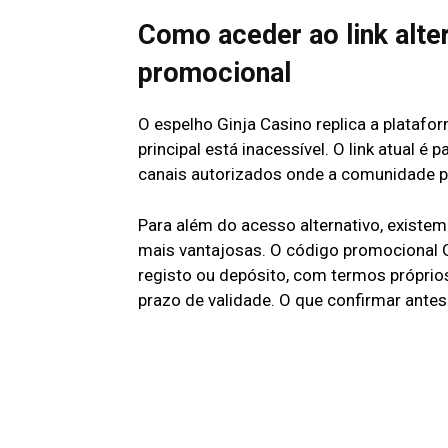
Como aceder ao link alter
promocional
O espelho Ginja Casino replica a platafo
principal está inacessível. O link atual é
canais autorizados onde a comunidade 
Para além do acesso alternativo, existe
mais vantajosas. O código promocional G
registo ou depósito, com termos próprios
prazo de validade. O que confirmar antes d