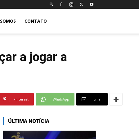
 SOMOS
CONTATO
ar a jogar a
Pinterest
WhatsApp
Email
ÚLTIMA NOTÍCIA