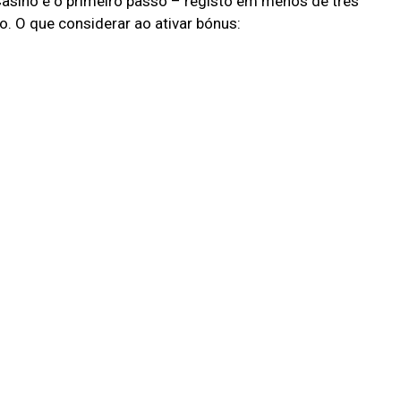
Casino é o primeiro passo – registo em menos de três
o. O que considerar ao ativar bónus: