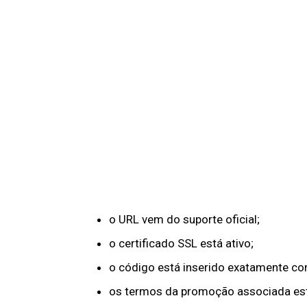
o URL vem do suporte oficial;
o certificado SSL está ativo;
o código está inserido exatamente co
os termos da promoção associada est