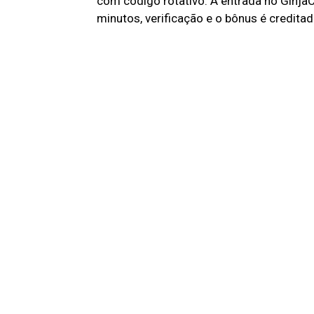
com código rotativo. A entrada no Ginja
minutos, verificação e o bônus é creditad