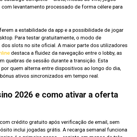
do com levantamento processado de forma célere para
erem a estabilidade da app e a possibilidade de jogar
ktop. Para testar gratuitamente, o modo de
os slots no site oficial. A maior parte dos utilizadores
nline
destaca a fluidez da navegação entre o lobby, as
m quebras de sessão durante a transição. Esta
 por quem alterna entre dispositivos ao longo do dia,
bónus ativos sincronizados em tempo real.
ino 2026 e como ativar a oferta
om crédito gratuito após verificação de email, sem
sito inclui jogadas grátis. A recarga semanal funciona