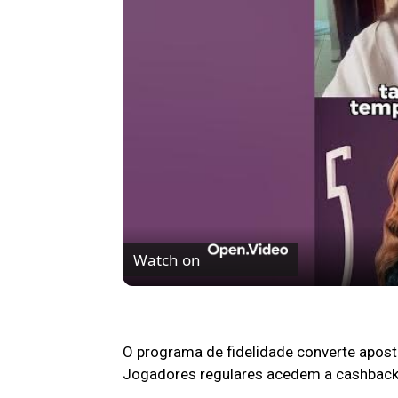
Watch on
Novas temporadas de Casamento às Ceg
O programa de fidelidade converte aposta
Jogadores regulares acedem a cashback