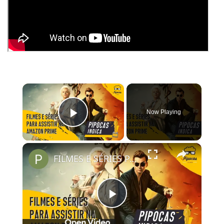
×
Now Playing
Play Video
×
FILMES E SÉRIES PARA ASSISTIR NO AMAZON PRIME VIDEO | #PipocasIndica 7
Play