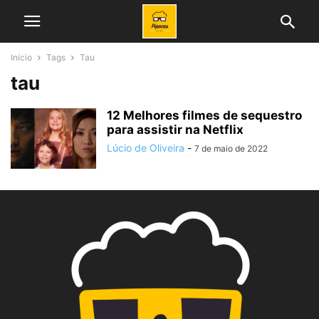
Início
Tags
Tau
tau
12 Melhores filmes de sequestro
para assistir na Netflix
Lúcio de Oliveira
-
7 de maio de 2022