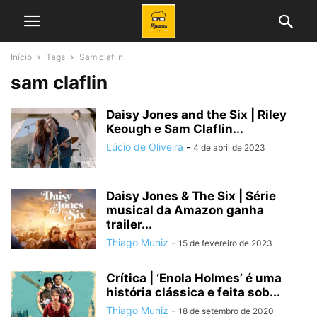
Início
Tags
Sam claflin
sam claflin
Daisy Jones and the Six | Riley
Keough e Sam Claflin...
Lúcio de Oliveira
-
4 de abril de 2023
Daisy Jones & The Six | Série
musical da Amazon ganha
trailer...
Thiago Muniz
-
15 de fevereiro de 2023
Crítica | ‘Enola Holmes’ é uma
história clássica e feita sob...
Thiago Muniz
-
18 de setembro de 2020