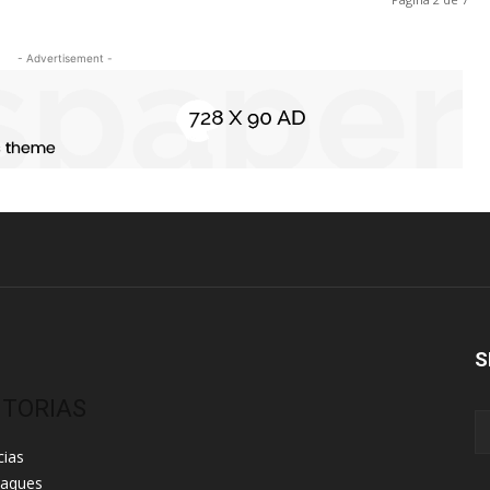
- Advertisement -
S
ITORIAS
cias
taques