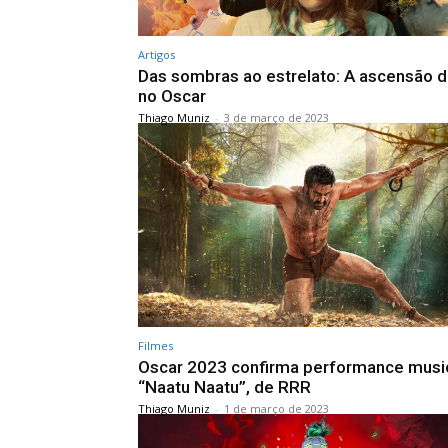
Artigos
Das sombras ao estrelato: A ascensão 
no Oscar
Thiago Muniz
-
3 de março de 2023
Filmes
Oscar 2023 confirma performance musi
“Naatu Naatu”, de RRR
Thiago Muniz
-
1 de março de 2023