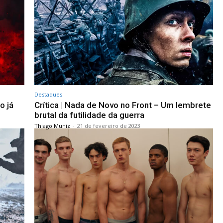
Destaques
o já
Crítica | Nada de Novo no Front – Um lembrete
brutal da futilidade da guerra
Thiago Muniz
-
21 de fevereiro de 2023