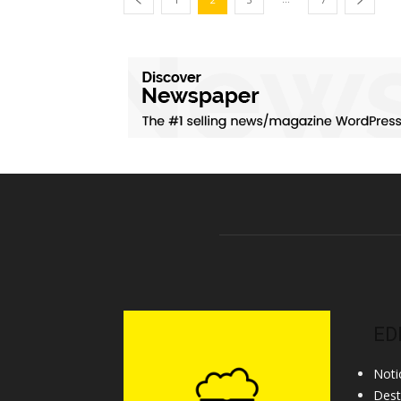
ED
Noti
Des