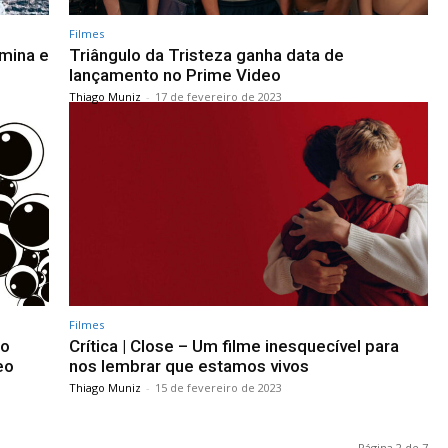
Filmes
mina e
Triângulo da Tristeza ganha data de
lançamento no Prime Video
Thiago Muniz
-
17 de fevereiro de 2023
Filmes
po
Crítica | Close – Um filme inesquecível para
eo
nos lembrar que estamos vivos
Thiago Muniz
-
15 de fevereiro de 2023
Página 2 de 7