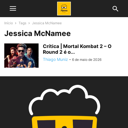
Início
Tags
Jessica McNamee
Jessica McNamee
Crítica | Mortal Kombat 2 – O
Round 2 é o...
Thiago Muniz
-
6 de maio de 2026