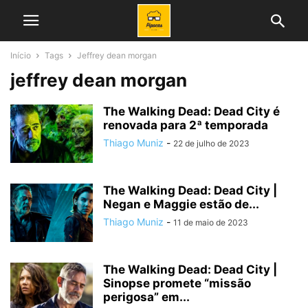
Início
Tags
Jeffrey dean morgan
jeffrey dean morgan
The Walking Dead: Dead City é
renovada para 2ª temporada
Thiago Muniz
-
22 de julho de 2023
The Walking Dead: Dead City |
Negan e Maggie estão de...
Thiago Muniz
-
11 de maio de 2023
The Walking Dead: Dead City |
Sinopse promete “missão
perigosa” em...