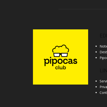
ED
Noti
Des
Pipo
LI
Serv
Priv
Cont