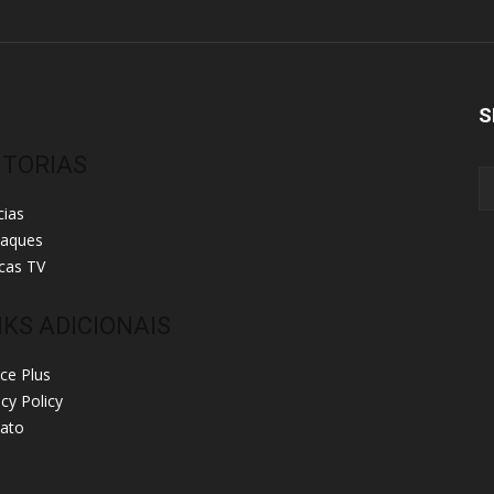
S
ITORIAS
cias
taques
cas TV
NKS ADICIONAIS
ice Plus
acy Policy
ato