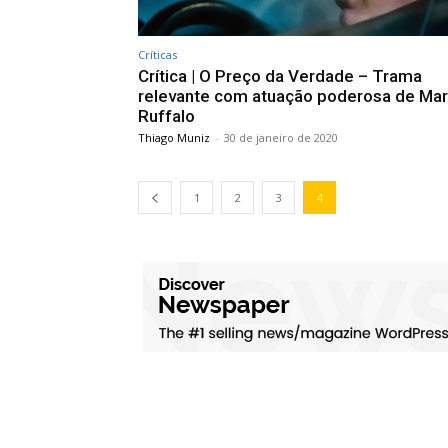
Críticas
Crítica | O Preço da Verdade – Trama
relevante com atuação poderosa de Ma
Ruffalo
Thiago Muniz
-
30 de janeiro de 2020
1
2
3
4