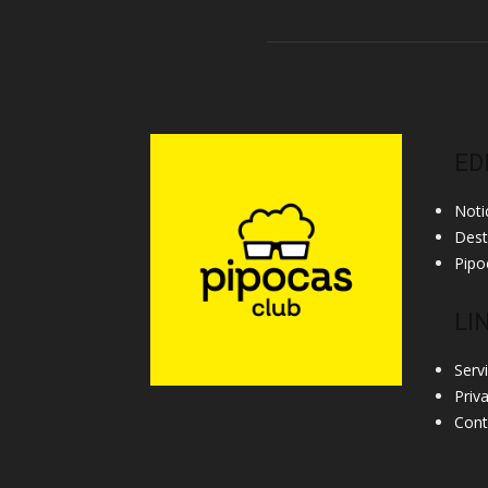
ED
Noti
Des
Pipo
LI
Serv
Priv
Cont