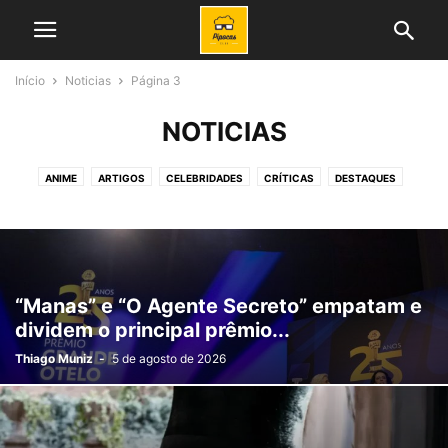
Início
Noticias
Página 3
NOTICIAS
ANIME
ARTIGOS
CELEBRIDADES
CRÍTICAS
DESTAQUES
FILMES
GALERIA
GAMES
HOME GRID
HQ
MÚSICA
NOTICIAS
NOVELAS
PIPOCAS TV
PODCASTS
PORTUGAL
REALITY
SÉRIES
TESTES
TV
“Manas” e “O Agente Secreto” empatam e
dividem o principal prêmio...
Thiago Muniz
-
5 de agosto de 2026