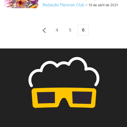
Redação Pipocas Club
-
19 de abril de 2021
4
5
6