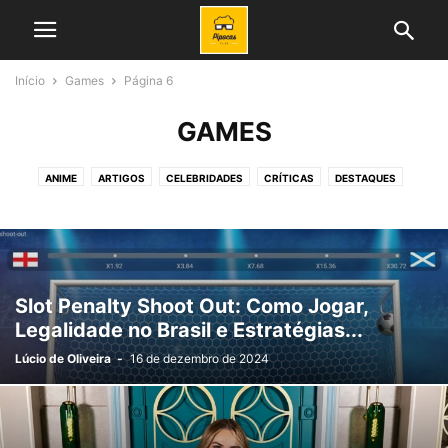
Início
Games
Página 6
GAMES
ANIME
ARTIGOS
CELEBRIDADES
CRÍTICAS
DESTAQUES
FILMES
GALERIA
GAMES
HOME GRID
HQ
MÚSICA
NOTICIAS
NOVELAS
PIPOCAS TV
PODCASTS
PORTUGAL
REALITY
SÉRIES
TESTES
TV
Slot Penalty Shoot Out: Como Jogar,
Legalidade no Brasil e Estratégias...
Lúcio de Oliveira
-
16 de dezembro de 2024