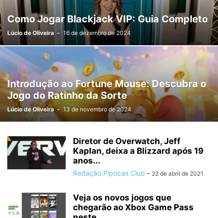
Como Jogar Blackjack VIP: Guia Completo
Lúcio de Oliveira
-
16 de dezembro de 2024
Introdução ao Fortune Mouse: Descubra o
Jogo do Ratinho da Sorte
Lúcio de Oliveira
-
13 de novembro de 2024
Diretor de Overwatch, Jeff
Kaplan, deixa a Blizzard após 19
anos...
Redação Pipocas Club
-
22 de abril de 2021
Veja os novos jogos que
chegarão ao Xbox Game Pass
neste...